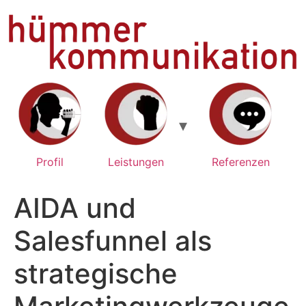
Zum
Inhalt
springen
Profil
Leistungen
Referenzen
AIDA und
Salesfunnel als
strategische