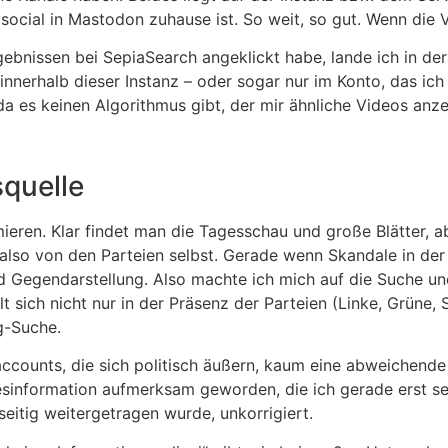
ocial in Mastodon zuhause ist. So weit, so gut. Wenn die Vi
ebnissen bei SepiaSearch angeklickt habe, lande ich in de
 innerhalb dieser Instanz – oder sogar nur im Konto, das i
 da es keinen Algorithmus gibt, der mir ähnliche Videos anz
squelle
rmieren. Klar findet man die Tagesschau und große Blätter, a
t also von den Parteien selbst. Gerade wenn Skandale in der 
 Gegendarstellung. Also machte ich mich auf die Suche und s
lt sich nicht nur in der Präsenz der Parteien (Linke, Grüne,
g-Suche.
taccounts, die sich politisch äußern, kaum eine abweichend
Desinformation aufmerksam geworden, die ich gerade erst sel
eitig weitergetragen wurde, unkorrigiert.