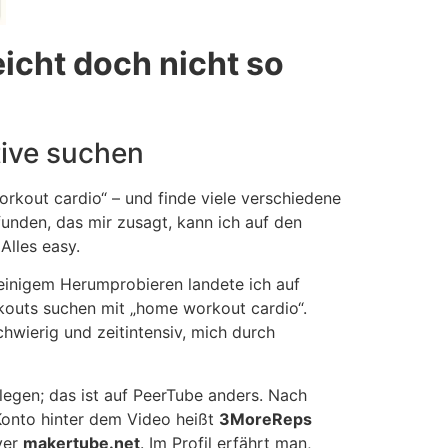
icht doch nicht so
tive suchen
orkout cardio“ – und finde viele verschiedene
funden, das mir zusagt, kann ich auf den
Alles easy.
 einigem Herumprobieren landete ich auf
outs suchen mit „home workout cardio“.
hwierig und zeitintensiv, mich durch
nlegen; das ist auf PeerTube anders. Nach
Konto hinter dem Video heißt
3MoreReps
ver
makertube.net
. Im Profil erfährt man,