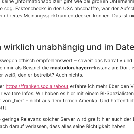
 keine „Informationspolizei“ gibt wie bei großen Unternehm
e sog. Faktenchecks in den USA abschaffte, war der Aufsch
in breites Meinungsspektrum entdecken können. Das ist ni
n wirklich unabhängig und im Da
swegen ethisch empfehlenswert – soweit das Narrativ und i
h mir als Beispiel die
mastodon.bayern
-Instanz an: Dort 
r weiß, den er betreibt? Auch nichts.
ter
https://franken.social/about
erfahre ich mehr über den Ve
 weitere Infos: Wir haben es hier mit einem BI-Spezialisten
r von „hier“ – nicht aus dem fernen Amerika. Und hoffentlic
fft.
e geringe Relevanz solcher Server wird greift hier auch der 
ach darauf verlassen, dass alles seine Richtigkeit haben.